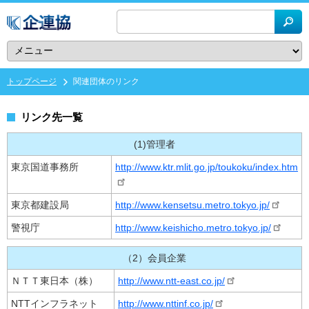
メ
イ
ン
コ
ン
トップページ
関連団体のリンク
パ
テ
ン
ン
く
ツ
リンク先一覧
ず
に
移
(1)管理者
動
東京国道事務所
http://www.ktr.mlit.go.jp/toukoku/index.htm
東京都建設局
http://www.kensetsu.metro.tokyo.jp/
警視庁
http://www.keishicho.metro.tokyo.jp/
（2）会員企業
ＮＴＴ東日本（株）
http://www.ntt-east.co.jp/
NTTインフラネット
http://www.nttinf.co.jp/