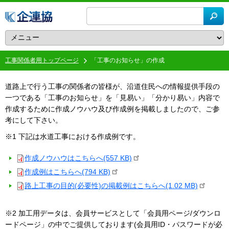
メ
イ
ン
コ
ン
工事関係者用トップページ
「工事のお知らせ」の作成
パ
テ
ン
ン
く
ツ
道路上で行う工事の関係者の皆様が、沿道住民への情報提供手段の
ず
に
一つである「工事のお知らせ」を「見易い」「分かり易い」内容で
移
作成するために作成ノウハウ及び作成例を掲載しましたので、ご参
動
考にして下さい。
※1 下記は水道工事における作成例です。
作成ノウハウはこちらへ(557 KB)
作成例はこちらへ(794 KB)
路上工事の目的(必要性)の掲載例はこちらへ(1.02 MB)
※2 加工用データは、会員サービスとして「会員用ページ/ダウンロ
ードページ」の中でご提供しております(会員用ID・パスワードが必