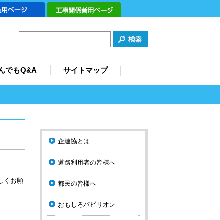
検
索
んでもQ&A
サイトマップ
メ
企連協とは
イ
ン
ナ
道路利用者の皆様へ
ビ
ゲ
しくお願
都民の皆様へ
ー
シ
おもしろパビリオン
ョ
ン