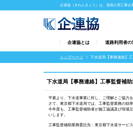
メ
企連協（きれんきょう）は、道路占用工事企
イ
ン
コ
ン
テ
ン
企連協とは
道路利用者の
ツ
に
移
パ
トップページ
下水道局【事務連絡】工事
動
ン
く
ず
下水道局【事務連絡】工事監督補助業
平素より、下水道事業に対し、ご理解とご協力
さて、東京都下水道局では、工事監督業務の効
今年度も、工事監督補助者が施工協議及び現場
いします。
工事監督補助業務委託先：東京都下水道サービ