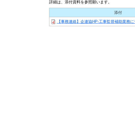
詳細は、添付資料を参照願います。
添付
【事務連絡】企連協HP-工事監督補助業務につ